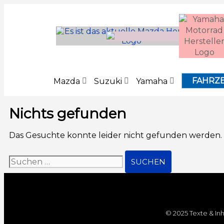
Inhalt
springen
FAHRZ
Mazda
Suzuki
Yamaha
Nichts gefunden
Das Gesuchte konnte leider nicht gefunden werden. Vi
© 2025 Texte & In