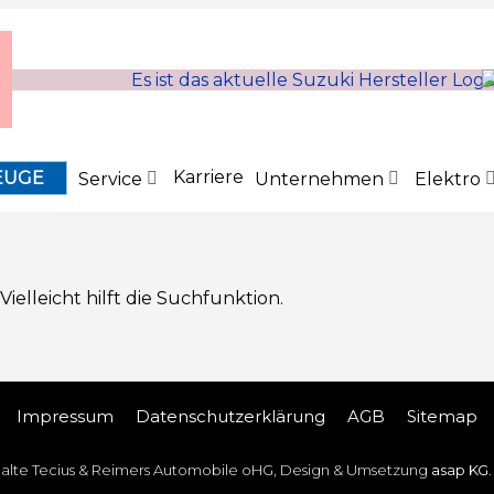
Karriere
EUGE
Service
Unternehmen
Elektro
elleicht hilft die Suchfunktion.
Impressum
Datenschutz­erklärung
AGB
Sitemap
halte Tecius & Reimers Automobile oHG, Design & Umsetzung
asap KG