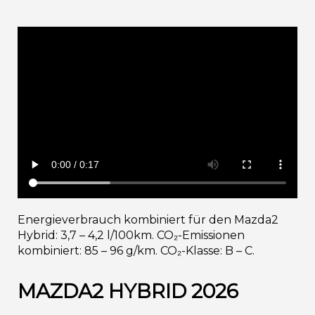
Energieverbrauch kombiniert für den Mazda2
Hybrid: 3,7 – 4,2 l/100km. CO₂-Emissionen
kombiniert: 85 – 96 g/km. CO₂-Klasse: B – C.
MAZDA2 HYBRID 2026