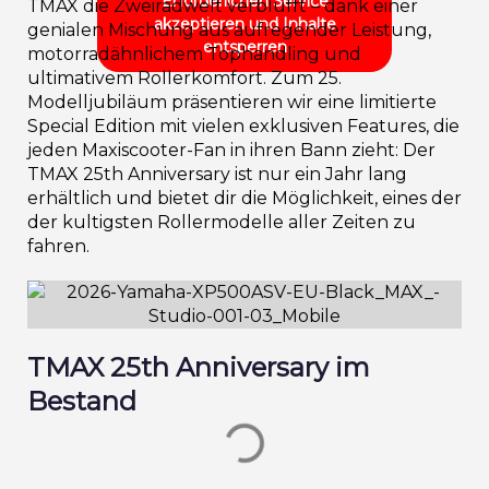
Erforderlichen Service
TMAX die Zweiradwelt verblüfft – dank einer
akzeptieren und Inhalte
genialen Mischung aus aufregender Leistung,
entsperren
motorradähnlichem Tophandling und
ultimativem Rollerkomfort. Zum 25.
Modelljubiläum präsentieren wir eine limitierte
Special Edition mit vielen exklusiven Features, die
jeden Maxiscooter-Fan in ihren Bann zieht: Der
TMAX 25th Anniversary ist nur ein Jahr lang
erhältlich und bietet dir die Möglichkeit, eines der
der kultigsten Rollermodelle aller Zeiten zu
fahren.
TMAX 25th Anniversary im
Bestand