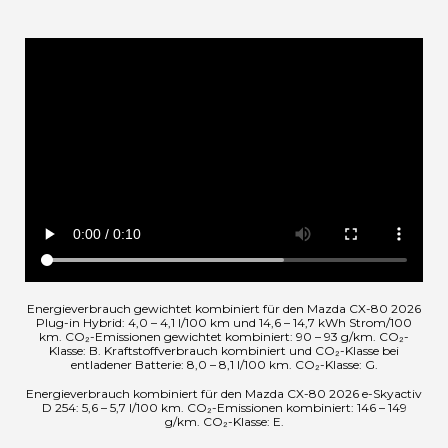
Energieverbrauch gewichtet kombiniert für den Mazda CX-80 2026
Plug-in Hybrid: 4,0 – 4,1 l/100 km und 14,6 – 14,7 kWh Strom/100
km. CO₂-Emissionen gewichtet kombiniert: 90 – 93 g/km. CO₂-
Klasse: B. Kraftstoffverbrauch kombiniert und CO₂-Klasse bei
entladener Batterie: 8,0 – 8,1 l/100 km. CO₂-Klasse: G.
Energieverbrauch kombiniert für den Mazda CX-80 2026 e-Skyactiv
D 254: 5,6 – 5,7 l/100 km. CO₂-Emissionen kombiniert: 146 – 149
g/km. CO₂-Klasse: E.