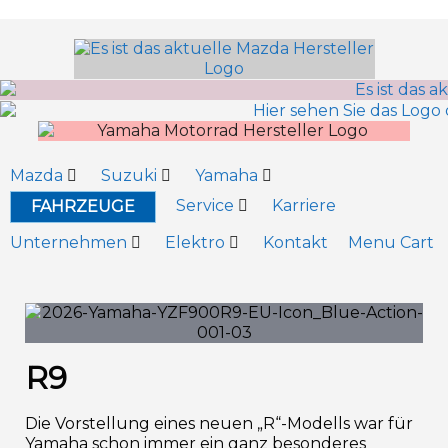
Inhalt
springen
Mazda
Suzuki
Yamaha
Service
Karriere
FAHRZEUGE
Unternehmen
Elektro
Kontakt
Menu Cart
R9
Die Vorstellung eines neuen „R“-Modells war für
Yamaha schon immer ein ganz besonderes