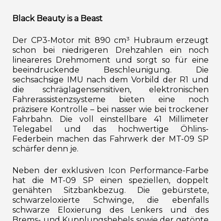
Black Beauty is a Beast
Der CP3-Motor mit 890 cm³ Hubraum erzeugt
schon bei niedrigeren Drehzahlen ein noch
lineareres Drehmoment und sorgt so für eine
beeindruckende Beschleunigung. Die
sechsachsige IMU nach dem Vorbild der R1 und
die schräglagensensitiven, elektronischen
Fahrerassistenzsysteme bieten eine noch
präzisere Kontrolle – bei nasser wie bei trockener
Fahrbahn. Die voll einstellbare 41 Millimeter
Telegabel und das hochwertige Öhlins-
Federbein machen das Fahrwerk der MT-09 SP
schärfer denn je.
Neben der exklusiven Icon Performance-Farbe
hat die MT-09 SP einen speziellen, doppelt
genähten Sitzbankbezug. Die gebürstete,
schwarzeloxierte Schwinge, die ebenfalls
schwarze Eloxierung des Lenkers und des
Brems- und Kupplungshebels sowie der getönte