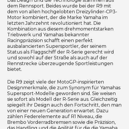
Das Design und die Technologie stammen aus
dem Rennsport. Beides wurde bei der R9 mit
dem von allen hochgelobten Dreizylinder-CP3-
Motor kombiniert, der die Marke Yamaha im
letzten Jahrzehnt revolutioniert hat. Die
Kombination aus diesem drehmomentstarken
Triebwerk und Yamahas bekannter
Racingpräzision schafft einen perfekt
ausbalancierten Supersportler, der seinem
Status als Flaggschiff der R-Serie gerecht wird
und sowohl auf der Straße als auch auf der
Rennstrecke überzeugende Sportleistungen
bietet.
Die R9 zeigt viele der MotoGP-inspirierten
Designmerkmale, die zum Synonym für Yamahas
Supersport-Modelle geworden sind. Sie weisen
sie sofort als Modell der R-Serie aus. Gleichzeitig
spiegelt ihr Design auch den Fortschritt, den man
von einer neuen Generation erwartet. Dazu
zählen Federelemente auf R1 Niveau, die
Brembo Vorderradbremsen sowie die Präzision,
das Handling und die Agilität für die die Yamaha