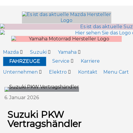
Inhalt
springen
Mazda
Suzuki
Yamaha
Service
Karriere
FAHRZEUGE
Unternehmen
Elektro
Kontakt
Menu Cart
6. Januar 2026
Suzuki PKW
Vertragshändler