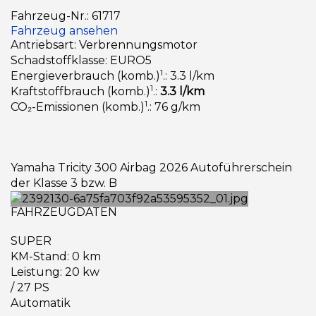
Fahrzeug-Nr.: 61717
Fahrzeug ansehen
Antriebsart: Verbrennungsmotor
Schadstoffklasse: EURO5
1
Energieverbrauch (komb.)
.: 3.3 l/km
1
Kraftstoffbrauch (komb.)
.:
3.3 l/km
1
CO₂-Emissionen (komb.)
.: 76 g/km
Yamaha Tricity 300 Airbag 2026 Autoführerschein
der Klasse 3 bzw. B
FAHRZEUGDATEN
SUPER
KM-Stand: 0 km
Leistung: 20 kw
/ 27 PS
Automatik