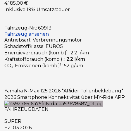
4.185,00 €
Inklusive 19% Umsatzsteuer
Fahrzeug-Nr.: 60913
Fahrzeug ansehen
Antriebsart: Verbrennungsmotor
Schadstoffklasse: EURO5
1
Energieverbrauch (komb.)
.: 2.2 l/km
1
Kraftstoffbrauch (komb.)
.:
2.2 l/km
1
CO₂-Emissionen (komb.)
.: 52 g/km
Yamaha N-Max 125 2026 *ARider Folienbeklebung*
2026 Smartphone Konnektivität über MY-Ride APP
FAHRZEUGDATEN
SUPER
EZ: 03.2026