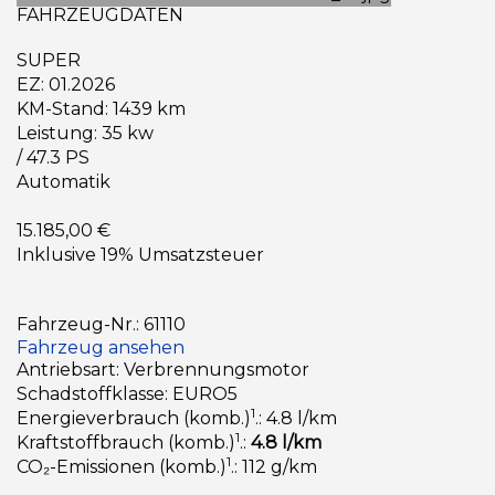
FAHRZEUGDATEN
SUPER
EZ: 01.2026
KM-Stand: 1439 km
Leistung: 35 kw
/ 47.3 PS
Automatik
15.185,00 €
Inklusive 19% Umsatzsteuer
Fahrzeug-Nr.: 61110
Fahrzeug ansehen
Antriebsart: Verbrennungsmotor
Schadstoffklasse: EURO5
1
Energieverbrauch (komb.)
.: 4.8 l/km
1
Kraftstoffbrauch (komb.)
.:
4.8 l/km
1
CO₂-Emissionen (komb.)
.: 112 g/km