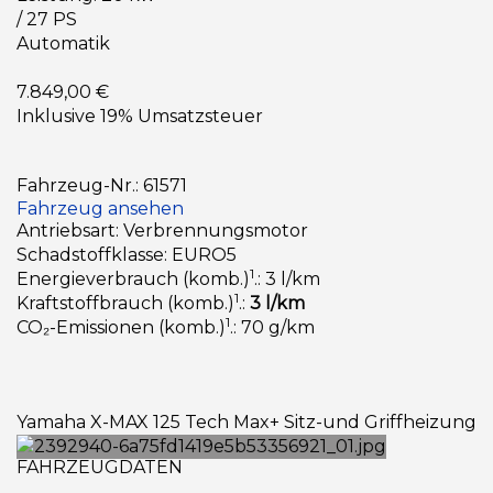
/ 27 PS
Automatik
7.849,00 €
Inklusive 19% Umsatzsteuer
Fahrzeug-Nr.: 61571
Fahrzeug ansehen
Antriebsart: Verbrennungsmotor
Schadstoffklasse: EURO5
1
Energieverbrauch (komb.)
.: 3 l/km
1
Kraftstoffbrauch (komb.)
.:
3 l/km
1
CO₂-Emissionen (komb.)
.: 70 g/km
Yamaha X-MAX 125 Tech Max+ Sitz-und Griffheizung
FAHRZEUGDATEN