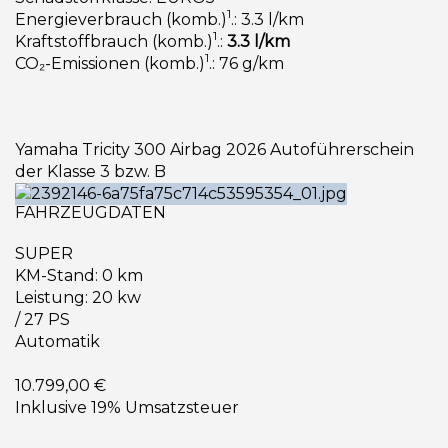
1
Energieverbrauch (komb.)
.: 3.3 l/km
1
Kraftstoffbrauch (komb.)
.:
3.3 l/km
1
CO₂-Emissionen (komb.)
.: 76 g/km
Yamaha Tricity 300 Airbag 2026 Autoführerschein
der Klasse 3 bzw. B
FAHRZEUGDATEN
SUPER
KM-Stand: 0 km
Leistung: 20 kw
/ 27 PS
Automatik
10.799,00 €
Inklusive 19% Umsatzsteuer