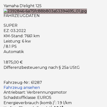
Yamaha D'elight 125
FAHRZEUGDATEN
SUPER
EZ: 03.2022
KM-Stand: 7661 km
Leistung: 6 kw
/ 8.1 PS
Automatik
1.875,00 €
Differenzbesteuerung nach § 25a UStG
Fahrzeug-Nr.: 61287
Fahrzeug ansehen
Antriebsart: Verbrennungsmotor
Schadstoffklasse: EURO5
1
Energieverbrauch (komb.)
.: 1.9 l/km
1