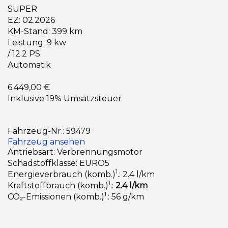
SUPER
EZ: 02.2026
KM-Stand: 399 km
Leistung: 9 kw
/ 12.2 PS
Automatik
6.449,00 €
Inklusive 19% Umsatzsteuer
Fahrzeug-Nr.: 59479
Fahrzeug ansehen
Antriebsart: Verbrennungsmotor
Schadstoffklasse: EURO5
1
Energieverbrauch (komb.)
.: 2.4 l/km
1
Kraftstoffbrauch (komb.)
.:
2.4 l/km
1
CO₂-Emissionen (komb.)
.: 56 g/km