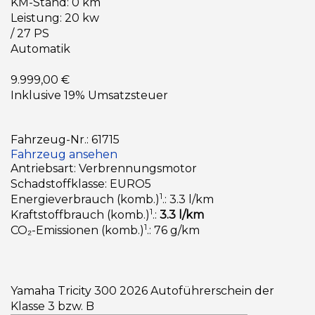
KM-Stand: 0 km
Leistung: 20 kw
/ 27 PS
Automatik
9.999,00 €
Inklusive 19% Umsatzsteuer
Fahrzeug-Nr.: 61715
Fahrzeug ansehen
Antriebsart: Verbrennungsmotor
Schadstoffklasse: EURO5
1
Energieverbrauch (komb.)
.: 3.3 l/km
1
Kraftstoffbrauch (komb.)
.:
3.3 l/km
1
CO₂-Emissionen (komb.)
.: 76 g/km
Yamaha Tricity 300 2026 Autoführerschein der
Klasse 3 bzw. B