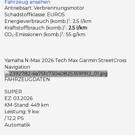
Fahrzeug ansehen
Antriebsart: Verbrennungsmotor
Schadstoffklasse: EURO5
1
Energieverbrauch (komb.)
.: 2.5 l/km
1
Kraftstoffbrauch (komb.)
.:
2.5 l/km
1
CO₂-Emissionen (komb.)
.: 55 g/km
Yamaha N-Max 2026 Tech Max Garmin StreetCross
Navigation
FAHRZEUGDATEN
SUPER
EZ: 03.2026
KM-Stand: 449 km
Leistung: 9 kw
/ 12.2 PS
Automatik