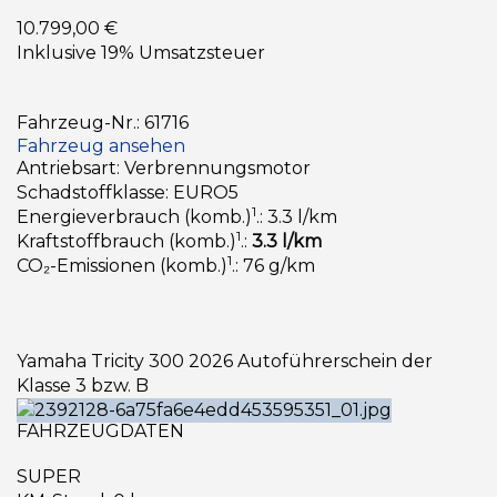
10.799,00 €
Inklusive 19% Umsatzsteuer
Fahrzeug-Nr.: 61716
Fahrzeug ansehen
Antriebsart: Verbrennungsmotor
Schadstoffklasse: EURO5
1
Energieverbrauch (komb.)
.: 3.3 l/km
1
Kraftstoffbrauch (komb.)
.:
3.3 l/km
1
CO₂-Emissionen (komb.)
.: 76 g/km
Yamaha Tricity 300 2026 Autoführerschein der
Klasse 3 bzw. B
FAHRZEUGDATEN
SUPER