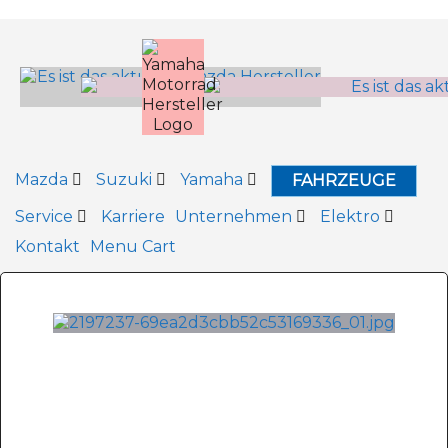
Inhalt
springen
Mazda
Suzuki
Yamaha
FAHRZEUGE
Service
Karriere
Unternehmen
Elektro
Kontakt
Menu Cart