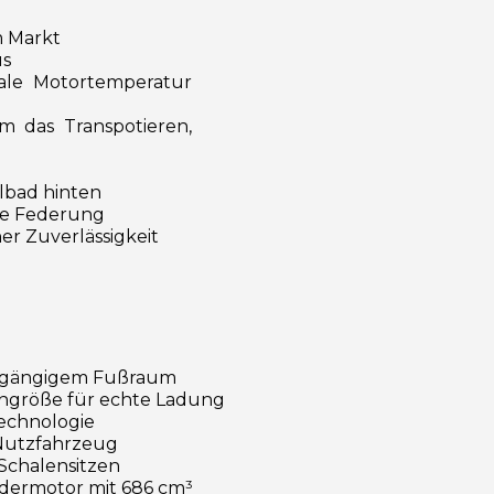
m Markt
us
male Motortemperatur
m das Transpotieren,
lbad hinten
ge Federung
er Zuverlässigkeit
chgängigem Fußraum
tengröße für echte Ladung
Technologie
Nutzfahrzeug
Schalensitzen
dermotor mit 686 cm³