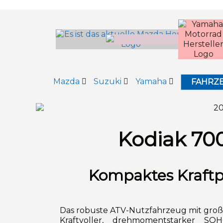
Inhalt
springen
Mazda
Suzuki
Yamaha
FAHRZ
Kodiak 70
Kompaktes Kraft
Das robuste ATV-Nutzfahrzeug mit gro
Kraftvoller, drehmomentstarker SOH