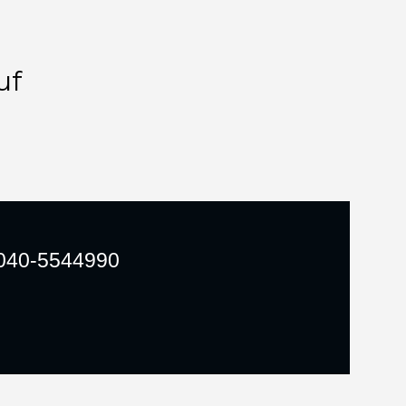
uf
040-5544990