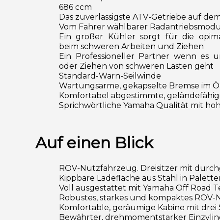
686 ccm
Das zuverlässigste ATV-Getriebe auf de
Vom Fahrer wählbarer Radantriebsmod
Ein großer Kühler sorgt für die opi
beim schweren Arbeiten und Ziehen
Ein Professioneller Partner wenn es u
oder Ziehen von schweren Lasten geht
Standard-Warn-Seilwinde
Wartungsarme, gekapselte Bremse im Ö
Komfortabel abgestimmte, geländefähi
Sprichwörtliche Yamaha Qualität mit hoh
Auf einen Blick
ROV-Nutzfahrzeug. Dreisitzer mit dur
Kippbare Ladefläche aus Stahl in Palet
Voll ausgestattet mit Yamaha Off Road 
Robustes, starkes und kompaktes ROV-
Komfortable, geräumige Kabine mit drei 
Bewährter, drehmomentstarker Einzylin