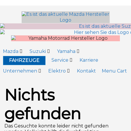
Inhalt
springen
Mazda
Suzuki
Yamaha
Service
Karriere
FAHRZEUGE
Unternehmen
Elektro
Kontakt
Menu Cart
Nichts
gefunden
Das Gesuchte konnte leider nicht gefunden