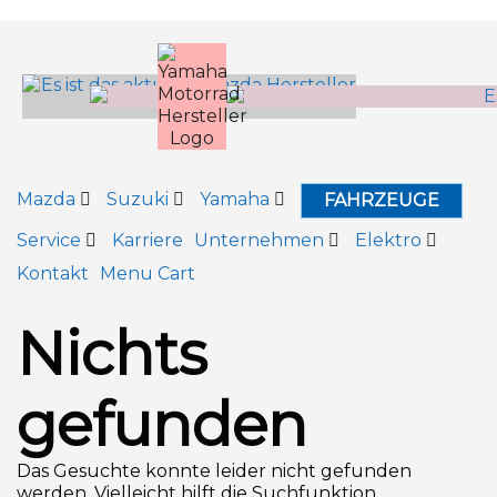
Inhalt
springen
Mazda
Suzuki
Yamaha
FAHRZEUGE
Service
Karriere
Unternehmen
Elektro
Kontakt
Menu Cart
Nichts
gefunden
Das Gesuchte konnte leider nicht gefunden
werden. Vielleicht hilft die Suchfunktion.