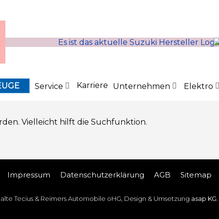
Karriere
EUGE
Service
Unternehmen
Elektro
n. Vielleicht hilft die Suchfunktion.
Impressum
Datenschutz­erklärung
AGB
Sitemap
halte Tecius & Reimers Automobile oHG, Design & Umsetzung
asap KG