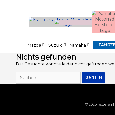
Inhalt
springen
FAHRZ
Mazda
Suzuki
Yamaha
Nichts gefunden
Das Gesuchte konnte leider nicht gefunden werde
© 2025 Texte & In