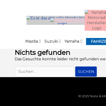
Inhalt
springen
Mazda
Suzuki
Yamaha
FAHRZ
Nichts gefunden
Das Gesuchte konnte leider nicht gefunden werde
© 2025 Texte & In