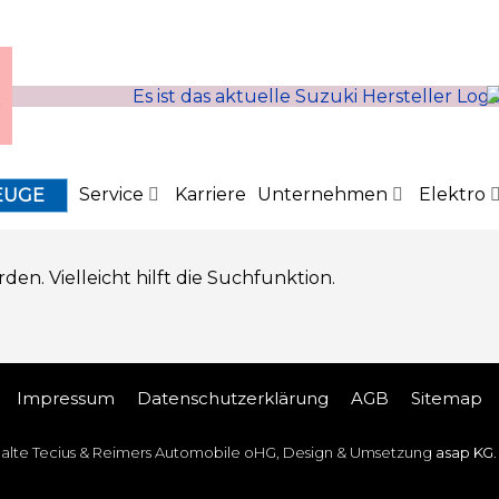
Service
Karriere
Unternehmen
Elektro
EUGE
n. Vielleicht hilft die Suchfunktion.
Impressum
Datenschutz­erklärung
AGB
Sitemap
halte Tecius & Reimers Automobile oHG, Design & Umsetzung
asap KG