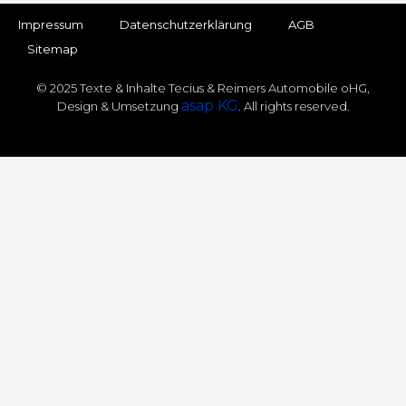
Impressum
Datenschutz­erklärung
AGB
Sitemap
© 2025 Texte & Inhalte Tecius & Reimers Automobile oHG,
asap KG
Design & Umsetzung
. All rights reserved.