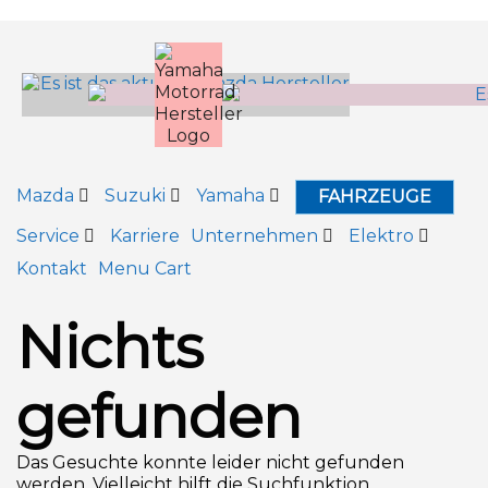
Inhalt
springen
Mazda
Suzuki
Yamaha
FAHRZEUGE
Service
Karriere
Unternehmen
Elektro
Kontakt
Menu Cart
Nichts
gefunden
Das Gesuchte konnte leider nicht gefunden
werden. Vielleicht hilft die Suchfunktion.