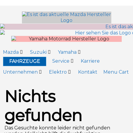
Inhalt
springen
Mazda
Suzuki
Yamaha
Service
Karriere
FAHRZEUGE
Unternehmen
Elektro
Kontakt
Menu Cart
Nichts
gefunden
Das Gesuchte konnte leider nicht gefunden