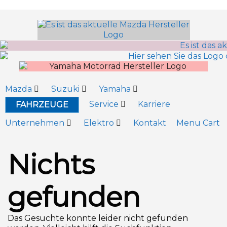
Inhalt
springen
Mazda
Suzuki
Yamaha
Service
Karriere
FAHRZEUGE
Unternehmen
Elektro
Kontakt
Menu Cart
Nichts
gefunden
Das Gesuchte konnte leider nicht gefunden