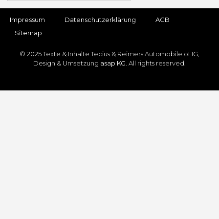
Impressum
Datenschutz­erklärung
AGB
Sitemap
© 2025 Texte & Inhalte Tecius & Reimers Automobile oHG,
Design & Umsetzung
asap KG
. All rights reserved.