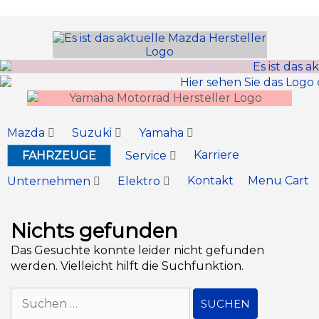
Inhalt
springen
Mazda
Suzuki
Yamaha
Karriere
FAHRZEUGE
Service
Kontakt
Menu Cart
Unternehmen
Elektro
Nichts gefunden
Das Gesuchte konnte leider nicht gefunden
werden. Vielleicht hilft die Suchfunktion.