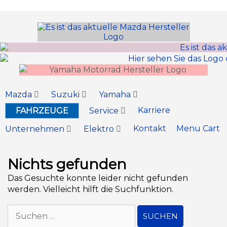
Inhalt
springen
Mazda
Suzuki
Yamaha
Karriere
FAHRZEUGE
Service
Kontakt
Menu Cart
Unternehmen
Elektro
Nichts gefunden
Das Gesuchte konnte leider nicht gefunden
werden. Vielleicht hilft die Suchfunktion.