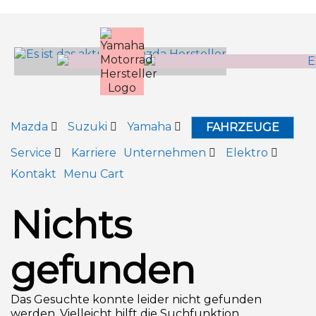
Inhalt
springen
Mazda
Suzuki
Yamaha
FAHRZEUGE
Service
Karriere
Unternehmen
Elektro
Kontakt
Menu Cart
Nichts
gefunden
Das Gesuchte konnte leider nicht gefunden
werden. Vielleicht hilft die Suchfunktion.