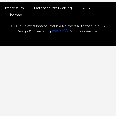
Impressum
Datenschutz­erklärung
AGB
Sitemap
© 2025 Texte & Inhalte Tecius & Reimers Automobile oHG,
asap KG
Design & Umsetzung
. All rights reserved.