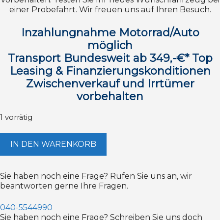
einer Probefahrt. Wir freuen uns auf Ihren Besuch.
Inzahlungnahme Motorrad/Auto
möglich
Transport Bundesweit ab 349,-€* Top
Leasing & Finanzierungskonditionen
Zwischenverkauf und Irrtümer
vorbehalten
1 vorrätig
Yamaha
IN DEN WARENKORB
YZF-
R9
ABS
Sie haben noch eine Frage? Rufen Sie uns an, wir
2025
beantworten gerne Ihre Fragen.
A2
35kW
ungedrosselt
040-5544990
70Kw
Sie haben noch eine Frage? Schreiben Sie uns doch