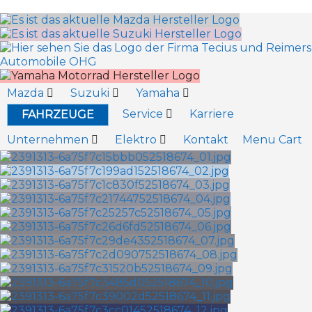
Inhalt
Zum
springen
Inhalt
springen
Mazda
Suzuki
Yamaha
Service
Karriere
FAHRZEUGE
Unternehmen
Elektro
Kontakt
Menu Cart