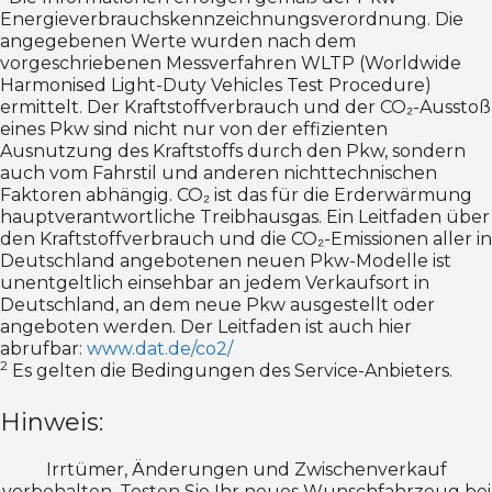
Energieverbrauchskennzeichnungsverordnung. Die
angegebenen Werte wurden nach dem
vorgeschriebenen Messverfahren WLTP (Worldwide
Harmonised Light-Duty Vehicles Test Procedure)
ermittelt. Der Kraftstoffverbrauch und der CO₂-Ausstoß
eines Pkw sind nicht nur von der effizienten
Ausnutzung des Kraftstoffs durch den Pkw, sondern
auch vom Fahrstil und anderen nichttechnischen
Faktoren abhängig. CO₂ ist das für die Erderwärmung
hauptverantwortliche Treibhausgas. Ein Leitfaden über
den Kraftstoffverbrauch und die CO₂-Emissionen aller in
Deutschland angebotenen neuen Pkw-Modelle ist
unentgeltlich einsehbar an jedem Verkaufsort in
Deutschland, an dem neue Pkw ausgestellt oder
angeboten werden. Der Leitfaden ist auch hier
abrufbar:
www.dat.de/co2/
2
Es gelten die Bedingungen des Service-Anbieters.
Hinweis:
Irrtümer, Änderungen und Zwischenverkauf
vorbehalten. Testen Sie Ihr neues Wunschfahrzeug bei