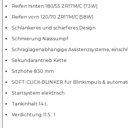
Reifen hinten 180/55 ZR17M/C (73W)
Reifen vorn 120/70 ZR17M/C (58W)
Schlankeres und schärferes Design
Schmierung Nasssumpf
Schräglagenabhängige Assistenzsysteme, einschlie
Sekundärantrieb Kette
Sitzhöhe 830 mm
SOFT-CLICK-BLINKER für Blinkimpuls & automati
Startsystem elektrisch
Tankinhalt 14 L
Verdichtung 11.5 : 1