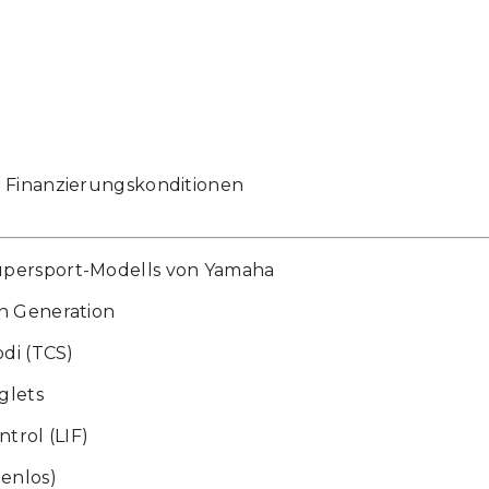
& Finanzierungskonditionen
upersport-Modells von Yamaha
n Generation
di (TCS)
glets
trol (LIF)
enlos)