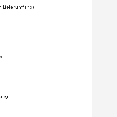
m Lieferumfang)
ne
sung