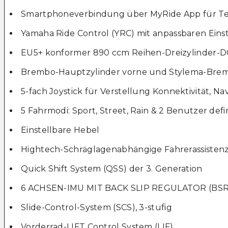
Smartphoneverbindung über MyRide App für Tele
Yamaha Ride Control (YRC) mit anpassbaren Eins
EU5+ konformer 890 ccm Reihen-Dreizylinder-
Brembo-Hauptzylinder vorne und Stylema-Bre
5-fach Joystick für Verstellung Konnektivität, N
5 Fahrmodi: Sport, Street, Rain & 2 Benutzer 
Einstellbare Hebel
Hightech-Schräglagenabhängige Fahrerassisten
Quick Shift System (QSS) der 3. Generation
6 ACHSEN-IMU MIT BACK SLIP REGULATOR (BSR
Slide-Control-System (SCS), 3-stufig
Vorderrad-LIFT Control System (LIF)