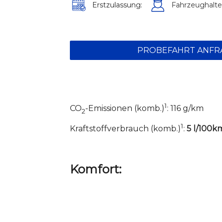
Erstzulassung:
Fahrzeughalte
PROBEFAHRT ANFR
1
CO
-Emissionen (komb.)
: 116 g/km
2
1
Kraftstoffverbrauch (komb.)
:
5 l/100k
Komfort: