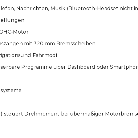
fon, Nachrichten, Musik (Bluetooth-Headset nicht i
tellungen
DOHC-Motor
mszangen mit 320 mm Bremsscheiben
avigationsund Fahrmodi
definierbare Programme über Dashboard oder Smartpho
zsysteme
) steuert Drehmoment bei übermäßiger Motorbrem