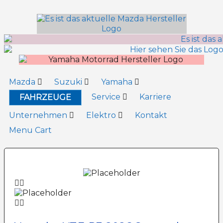
Inhalt
springen
Mazda
Suzuki
Yamaha
Service
Karriere
FAHRZEUGE
Unternehmen
Elektro
Kontakt
Menu Cart