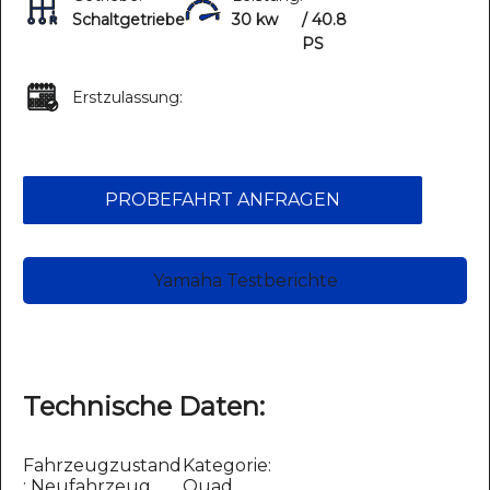
Schaltgetriebe
30 kw
/ 40.8
PS
Erstzulassung:
PROBEFAHRT ANFRAGEN
Yamaha Testberichte
Technische Daten:
Fahrzeugzustand
Kategorie:
: Neufahrzeug
Quad