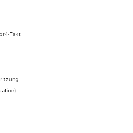
or4-Takt
pritzung
uation)