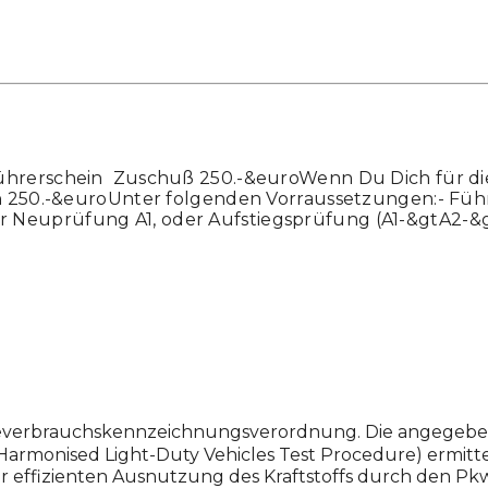
hrerschein  Zuschuß 250.-&euroWenn Du Dich für die
n 250.-&euroUnter folgenden Vorraussetzungen:- Füh
her Neuprüfung A1, oder Aufstiegsprüfung (A1-&gtA2-&g
ieverbrauchskennzeichnungsverordnung. Die angege
monised Light-Duty Vehicles Test Procedure) ermittel
r effizienten Ausnutzung des Kraftstoffs durch den Pk