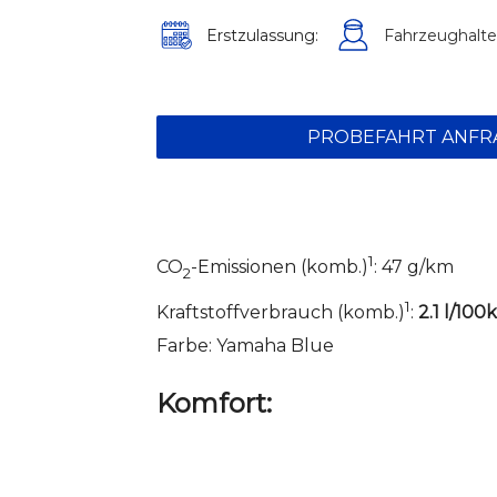
Erstzulassung:
Fahrzeughalte
PROBEFAHRT ANFR
1
CO
-Emissionen (komb.)
: 47 g/km
2
1
Kraftstoffverbrauch (komb.)
:
2.1 l/10
Farbe: Yamaha Blue
Komfort: