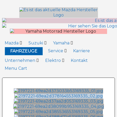
Inhalt
springen
Mazda
Suzuki
Yamaha
Service
Karriere
FAHRZEUGE
Unternehmen
Elektro
Kontakt
Menu Cart