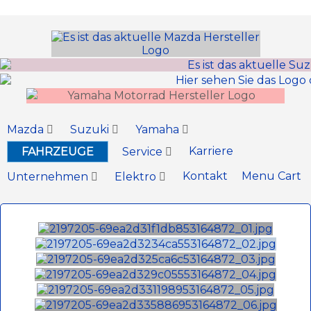
Inhalt
springen
Mazda
Suzuki
Yamaha
Karriere
FAHRZEUGE
Service
Kontakt
Menu Cart
Unternehmen
Elektro