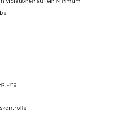
n Vibrationen auf ein Minimum
ebe
upplung
skontrolle