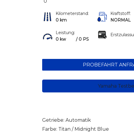
0
Kilometerstand:
Kraftstoff:
0 km
NORMAL
Leistung:
Erstzulass
0 kw
/ 0 PS
PROBEFAHRT ANFR
Yamaha Testbe
Getriebe: Automatik
Farbe: Titan / Midnight Blue