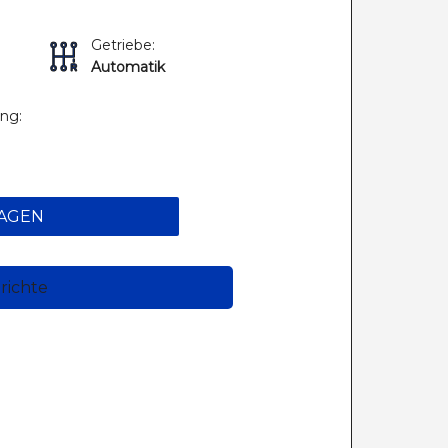
Getriebe:
Automatik
ung:
AGEN
richte