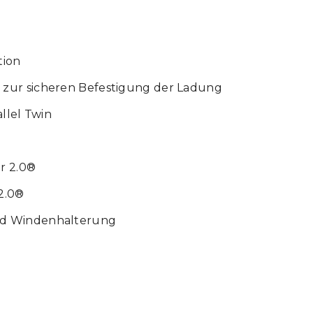
tion
 zur sicheren Befestigung der Ladung
llel Twin
r 2.0®
2.0®
nd Windenhalterung