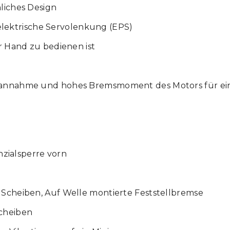
nliches Design
ektrische Servolenkung (EPS)
er Hand zu bedienen ist
asannahme und hohes Bremsmoment des Motors für ei
ialsperre vorn
 Scheiben, Auf Welle montierte Feststellbremse
Scheiben