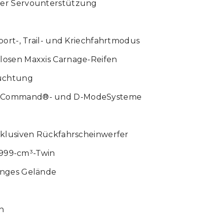
her Servounterstützung
port-, Trail- und Kriechfahrtmodus
losen Maxxis Carnage-Reifen
euchtung
On-Command®- und D-ModeSysteme
xklusiven Rückfahrscheinwerfer
r 999-cm³-Twin
enges Gelände
n