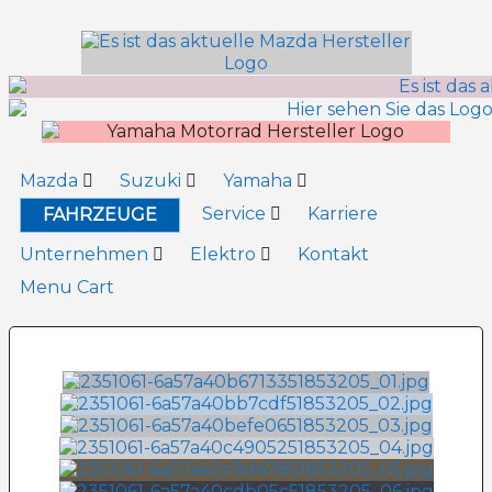
Inhalt
springen
Mazda
Suzuki
Yamaha
Service
Karriere
FAHRZEUGE
Unternehmen
Elektro
Kontakt
Menu Cart