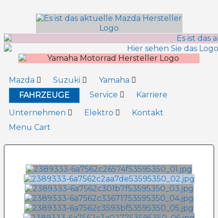
Inhalt
springen
Mazda
Suzuki
Yamaha
Service
Karriere
FAHRZEUGE
Unternehmen
Elektro
Kontakt
Menu Cart