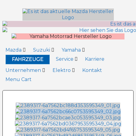
Inhalt
springen
Mazda
Suzuki
Yamaha
Service
Karriere
FAHRZEUGE
Unternehmen
Elektro
Kontakt
Menu Cart