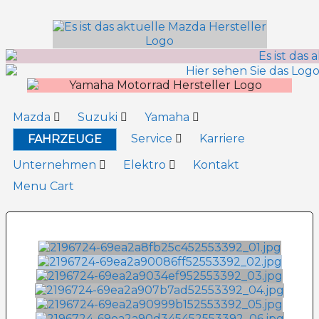
Inhalt
springen
Mazda
Suzuki
Yamaha
Service
Karriere
FAHRZEUGE
Unternehmen
Elektro
Kontakt
Menu Cart