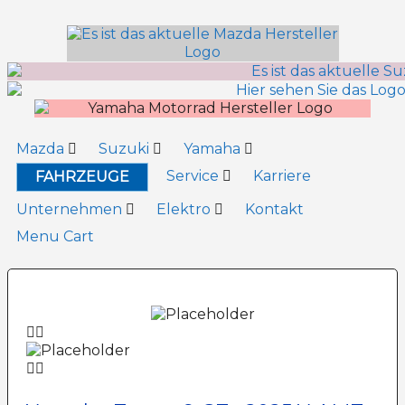
Inhalt
springen
Mazda
Suzuki
Yamaha
Service
Karriere
FAHRZEUGE
Unternehmen
Elektro
Kontakt
Menu Cart