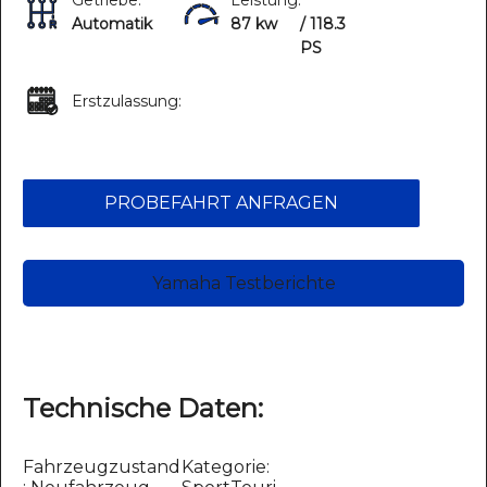
Getriebe:
Leistung:
Automatik
87 kw
/ 118.3
PS
Erstzulassung:
PROBEFAHRT ANFRAGEN
Yamaha Testberichte
Technische Daten:
Fahrzeugzustand
Kategorie: