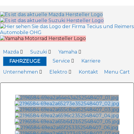
Inhalt
springen
Mazda
Suzuki
Yamaha
Service
Karriere
FAHRZEUGE
Unternehmen
Elektro
Kontakt
Menu Cart