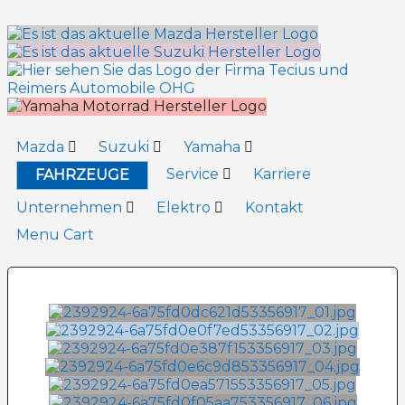
Inhalt
springen
Mazda
Suzuki
Yamaha
Service
Karriere
FAHRZEUGE
Unternehmen
Elektro
Kontakt
Menu Cart