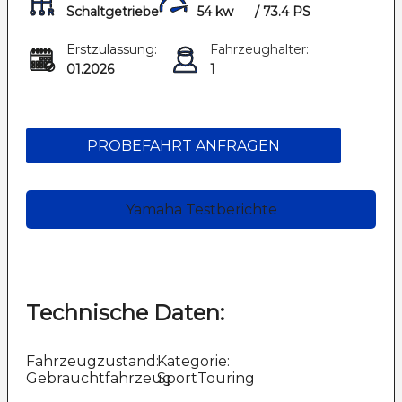
Schaltgetriebe
54 kw
/ 73.4 PS
Erstzulassung:
Fahrzeughalter:
01.2026
1
PROBEFAHRT ANFRAGEN
Yamaha Testberichte
Technische Daten:
Fahrzeugzustand:
Kategorie:
Gebrauchtfahrzeug
SportTouring