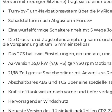
Version mit niedriger Sitzhöhe) trägt sie zu einer 
Turn-by-Turn-Navigationssystem über die MyRid
Schadstoffarm nach Abgasnorm Euro 5+
Eine würfelförmige Schaltereinheit mit 5 Wege J
Die Druck- und Zugstufendämpfung kann durch D
die Vorspannung ist um 15 mm einstellbar
Das TCS hat zwei Einstellungen, ein und aus, und
A2-Version 35,0 kW (47,6 PS) @ 7.750 rpm Optiona
21/18 Zoll grosse Speichenräder mit Adventure-Re
Abschaltbares ABS und TCS über eine spezielle T
Kraftstofftank weiter nach vorne und tiefer verlag
Hervorragender Windschutz
Neueste Version des flüssigkeitsgekühlten CP2-