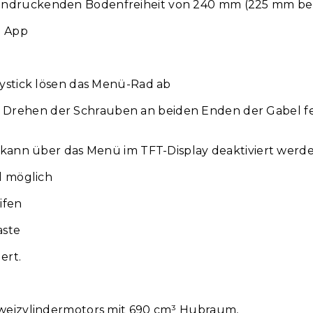
beeindruckenden Bodenfreiheit von 240 mm (225 mm bei 
e App
oystick lösen das Menü-Rad ab
rehen der Schrauben an beiden Enden der Gabel fe
 kann über das Menü im TFT-Display deaktiviert werde
l möglich
ifen
aste
ert.
Zweizylindermotors mit 690 cm³ Hubraum,