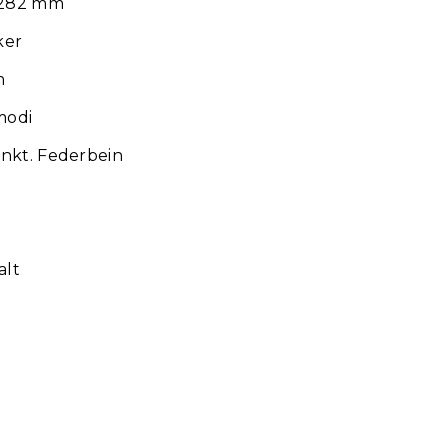
Ø 282 mm
ker
m
modi
nkt. Federbein
alt