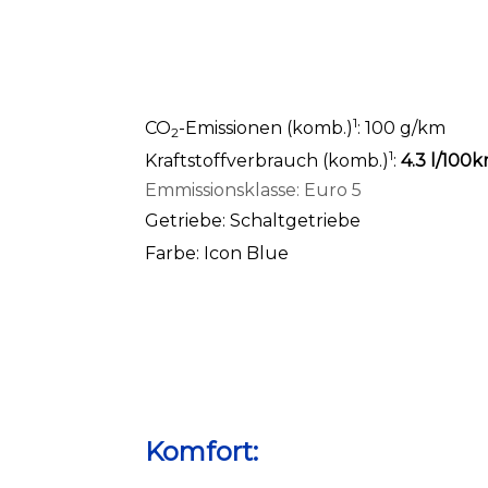
1
CO
-Emissionen (komb.)
: 100 g/km
2
1
Kraftstoffverbrauch (komb.)
:
4.3 l/100
Emmissionsklasse: Euro 5
Getriebe: Schaltgetriebe
Farbe: Icon Blue
Komfort: