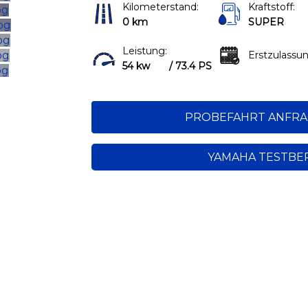
Kilometerstand:
Kraftstoff:
0 km
SUPER
Leistung:
Erstzulassun
54 kw
/ 73.4 PS
PROBEFAHRT ANFR
YAMAHA TESTBE