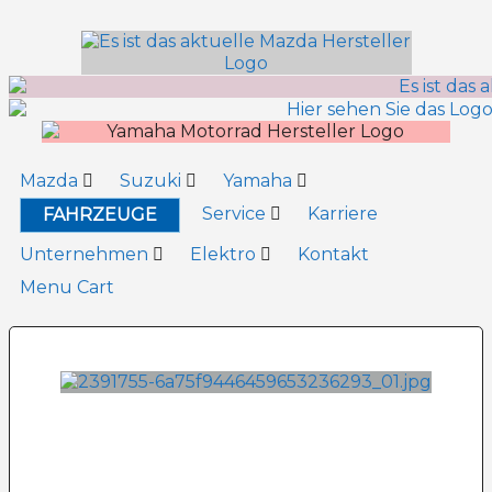
Inhalt
springen
Mazda
Suzuki
Yamaha
Service
Karriere
FAHRZEUGE
Unternehmen
Elektro
Kontakt
Menu Cart