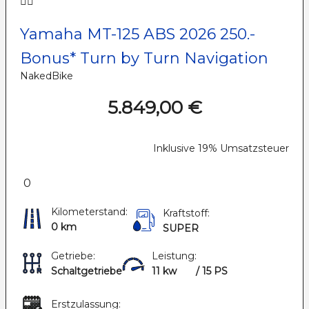
Yamaha MT-125 ABS 2026 250.-
Bonus* Turn by Turn Navigation
NakedBike
5.849,00 €
Inklusive 19% Umsatzsteuer
0
Kilometerstand:
Kraftstoff:
0 km
SUPER
Getriebe:
Leistung:
Schaltgetriebe
11 kw
/ 15 PS
Erstzulassung: