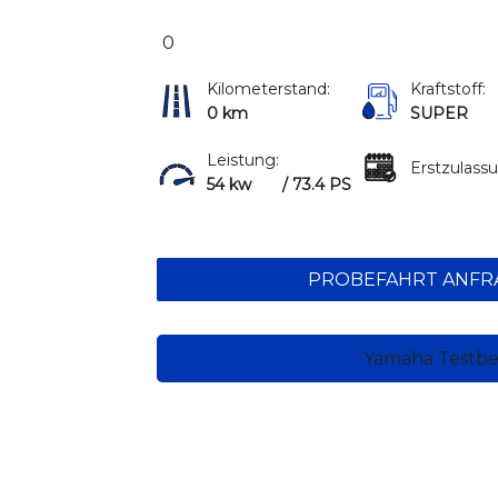
0
Kilometerstand:
Kraftstoff:
0 km
SUPER
Leistung:
Erstzulass
54 kw
/ 73.4 PS
PROBEFAHRT ANFR
Yamaha Testbe