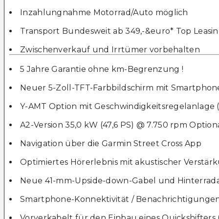
Inzahlungnahme Motorrad/Auto möglich
Transport Bundesweit ab 349,-&euro* Top Leasi
Zwischenverkauf und Irrtümer vorbehalten
5 Jahre Garantie ohne km-Begrenzung !
Neuer 5-Zoll-TFT-Farbbildschirm mit Smartphon
Y-AMT Option mit Geschwindigkeitsregelanlage ( A
A2-Version 35,0 kW (47,6 PS) @ 7.750 rpm Option
Navigation über die Garmin Street Cross App
Optimiertes Hörerlebnis mit akustischer Verstä
Neue 41-mm-Upside-down-Gabel und Hinterra
Smartphone-Konnektivität / Benachrichtigungen
Vorverkabelt für den Einbau eines Quickshifters