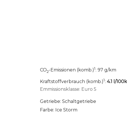
1
CO
-Emissionen (komb.)
: 97 g/km
2
1
Kraftstoffverbrauch (komb.)
:
4.1 l/10
Emmissionsklasse: Euro 5
Getriebe: Schaltgetriebe
Farbe: Ice Storm