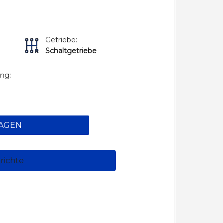
Getriebe:
Schaltgetriebe
ung:
AGEN
richte