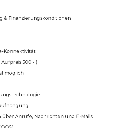
ng & Finanzierungskonditionen
e-Konnektivität
ufpreis 500.- )
al möglich
rkungstechnologie
daufhängung
 über Anrufe, Nachrichten und E-Mails
 (QQS)