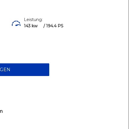
Leistung:
143 kw
/ 194.4 PS
:
AGEN
km