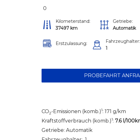
0
Kilometerstand:
Getriebe:
37497 km
Automatik
Fahrzeughalter
Erstzulassung:
1
PROBEFAHRT ANFR
1
CO
-Emissionen (komb.)
: 171 g/km
2
1
Kraftstoffverbrauch (komb.)
:
7.6 l/100
Getriebe: Automatik
Fahrzeughalter: 1