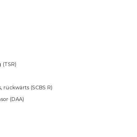
g (TSR)
, rückwärts (SCBS R)
sor (DAA)