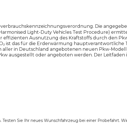
ieverbrauchskennzeichnungsverordnung. Die angege
monised Light-Duty Vehicles Test Procedure) ermittel
r effizienten Ausnutzung des Kraftstoffs durch den Pk
₂ ist das für die Erderwärmung hauptverantwortliche T
n aller in Deutschland angebotenen neuen Pkw-Modelle 
w ausgestellt oder angeboten werden. Der Leitfaden is
Testen Sie Ihr neues Wunschfahrzeug bei einer Probefahrt. Wir