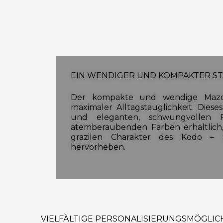
EIN WEN­DI­GER UND KOM­PAK­TER ST
Der kompakte und wendige Mazda2
maximaler Alltagstauglichkeit. Diese
und eleganten, schwungvollen Pr
atemberaubenden Farben erhältlich
grazilen Charakter des Kodo – 
hervorheben.
VIELFÄLTIGE PERSONALISIERUNGSMÖGLIC