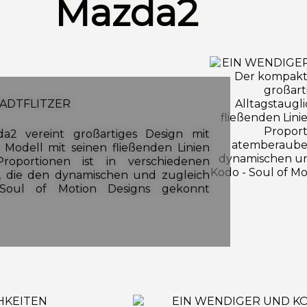
Mazda2
ADT­FLIT­ZER
 vereint großartiges Design mit
s Modell mit seinen fließenden Linien
oportionen ist in verschiedenen
, die den dynamischen und zugleich
Soul of Motion Designs gekonnt
HKEITEN