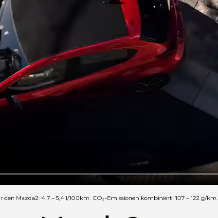
 den Mazda2: 4,7 – 5,4 l/100km. CO₂-Emissionen kombiniert: 107 – 122 g/km. 