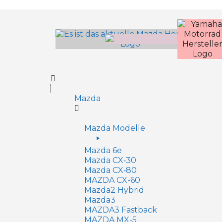
Inhalt
springen
Mazda
Mazda Modelle
Mazda 6e
Mazda CX‑30
Mazda CX‑80
MAZDA CX-60
Mazda2 Hy­brid
Mazda3
MAZDA3 Fastback
MAZDA MX-5